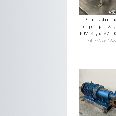
Pompe volumétri
engrenages 525 l
PUMPS type M2-0
Réf : PKA 024 / Stoc