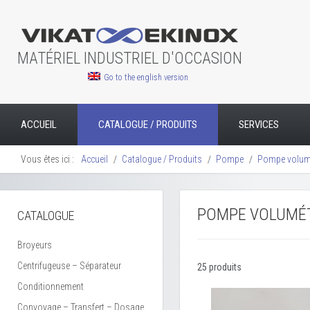
MATÉRIEL INDUSTRIEL D'OCCASION
Go to the english version
ACCUEIL
CATALOGUE / PRODUITS
SERVICES
Vous êtes ici :
Accueil
Catalogue / Produits
Pompe
Pompe volum
POMPE VOLUMÉT
CATALOGUE
Broyeurs
Centrifugeuse – Séparateur
25 produits
Conditionnement
Convoyage – Transfert – Dosage