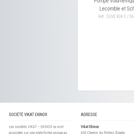
Pompe volumétriqu
Lecomble et Sch
Réf : CUVE 824 C / St
SOCIÉTÉ VIKAT EKINOX
ADRESSE
Les sociétés VIKAT – EKINOX se sont
Vikat Ekinox
associées sur une plate-forme unique au
650 Chemin du Potters Straete