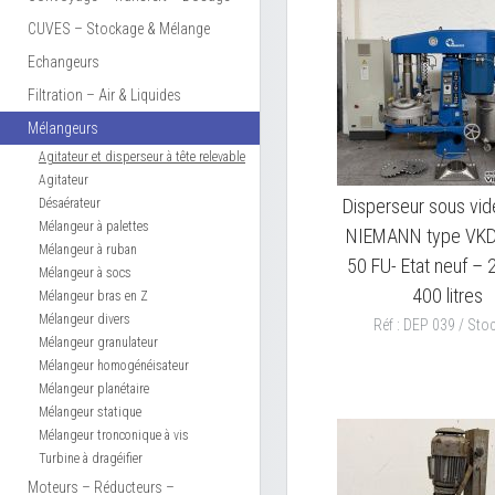
CUVES – Stockage & Mélange
Echangeurs
Filtration – Air & Liquides
Mélangeurs
Agitateur et disperseur à tête relevable
Agitateur
Disperseur sous vi
Désaérateur
Mélangeur à palettes
NIEMANN type VKD
Mélangeur à ruban
50 FU- Etat neuf – 
Mélangeur à socs
400 litres
Mélangeur bras en Z
Mélangeur divers
Réf : DEP 039 / Stoc
Mélangeur granulateur
Mélangeur homogénéisateur
Mélangeur planétaire
Mélangeur statique
Mélangeur tronconique à vis
Turbine à dragéifier
Moteurs – Réducteurs –