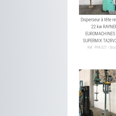
Disperseur à tête r
22 kw RAYNE
EUROMACHINES 
SUPERMIX TA2RV
Réf : PPA 027 / Stoc