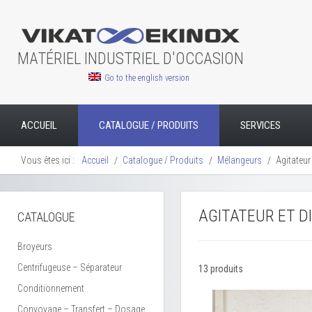
MATÉRIEL INDUSTRIEL D'OCCASION
Go to the english version
ACCUEIL
CATALOGUE / PRODUITS
SERVICES
Vous êtes ici :
Accueil
Catalogue / Produits
Mélangeurs
Agitateur 
AGITATEUR ET D
CATALOGUE
Broyeurs
Centrifugeuse – Séparateur
13 produits
Conditionnement
Convoyage – Transfert – Dosage