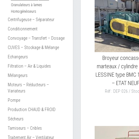
Granulateurs à lames
Homogénéiseurs
Centrifugeuse – Séparateur
Conditionnement
Convoyage – Transfert – Dosage
CUVES – Stockage & Mélange
Echangeurs
Broyeur concass
marteaux / cylindr
Filtration – Air & Liquides
LESSINE type BMC 
Mélangeurs
– ETAT NEU
Moteurs – Réducteurs –
Variateurs
Réf : DEP 026 / Stoc
Pompe
Production CHAUD & FROID
Sécheurs
Tamiseurs – Cribles
Traitement Air – Ventilateur