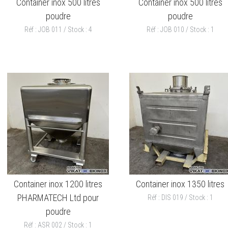
Container inox 500 litres
Container inox 500 litres
poudre
poudre
Réf : JOB 011 / Stock : 4
Réf : JOB 010 / Stock : 1
Container inox 1200 litres
Container inox 1350 litres
PHARMATECH Ltd pour
Réf : DIS 019 / Stock : 1
poudre
Réf : ASR 002 / Stock : 1