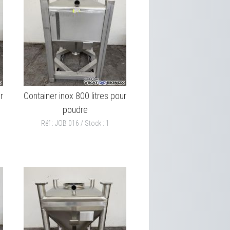
r
Container inox 800 litres pour
poudre
Réf : JOB 016 / Stock : 1