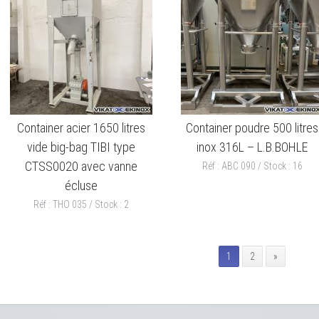
Container acier 1650 litres
Container poudre 500 litres
vide big-bag TIBI type
inox 316L – L.B.BOHLE
CTSS0020 avec vanne
Réf : ABC 090 / Stock : 16
écluse
Réf : THO 035 / Stock : 2
1
2
»