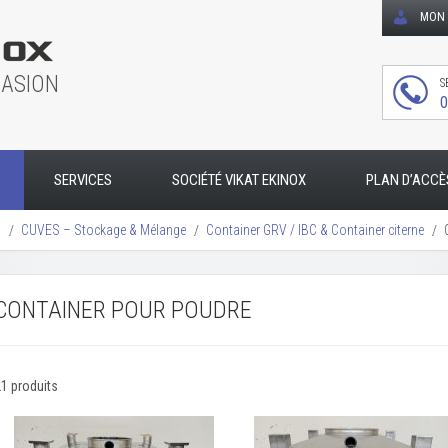
MON 
CASION
S
0
SERVICES
SOCIÉTÉ VIKAT EKINOX
PLAN D’ACCÈ
s
CUVES – Stockage & Mélange
Container GRV / IBC & Container citerne
CONTAINER POUR POUDRE
1 produits