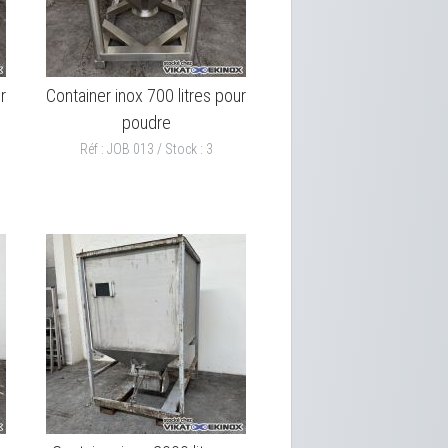
r
Container inox 700 litres pour
poudre
Réf : JOB 013 / Stock : 3