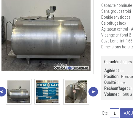
Capacité nominale 
Sans groupe froid
Double enveloppe
Calorifuge inox
Agitateur central -
Vidange en fond Ø
Cuve Long. int. 1
Dimensions hors to
Caractéristiques 
Agitée :
Oui
Position :
Horizo
Qualité :
Inox
Réchauffage :
Ou
Volume :
1 500 à
Qté :
AJOU