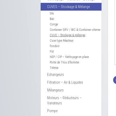
CUVES – Stockage & Mélange
Silo
Bac
Conge
Container GRV / IBC & Container citerne
CUVE – Stockage & mélange
Cuve type Réacteur
Fondoir
Fût
NEP / CIP – Nettoyage en place
Porte de Trou d’homme
Trémie
Echangeurs
Filtration – Air & Liquides
Mélangeurs
Moteurs – Réducteurs –
Variateurs
Pompe