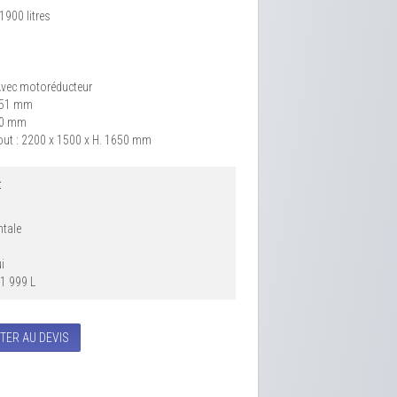
1900 litres
 Avec motoréducteur
 51 mm
650 mm
ut : 2200 x 1500 x H. 1650 mm
:
ntale
i
 1 999 L
TER AU DEVIS