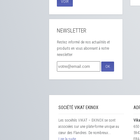
VOIR
NEWSLETTER
Restez informé de nos actualités et
produits en vous abonnant à notre
newsletter
OK
SOCIÉTÉ VIKAT EKINOX
AD
Les sociétés VIKAT – EKINOX se sont
Vika
associées sur une plate-forme unique au
650 
cœur des Flandres. De nombreux...
594
Lire la suite
FRA