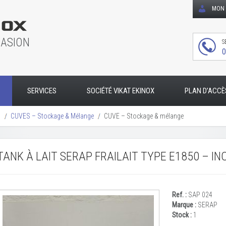
MON 
CASION
S
0
SERVICES
SOCIÉTÉ VIKAT EKINOX
PLAN D’ACCÈ
s
CUVES – Stockage & Mélange
CUVE – Stockage & mélange
TANK À LAIT SERAP FRAILAIT TYPE E1850 – IN
Ref. :
SAP 024
Marque :
SERAP
Stock :
1