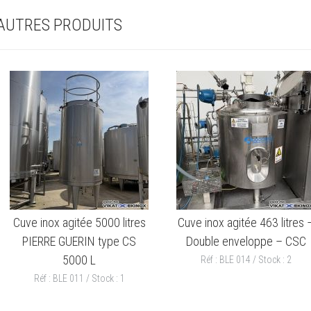
AUTRES PRODUITS
Cuve inox agitée 5000 litres
Cuve inox agitée 463 litres 
PIERRE GUERIN type CS
Double enveloppe – CSC
5000 L
Réf : BLE 014 / Stock : 2
Réf : BLE 011 / Stock : 1