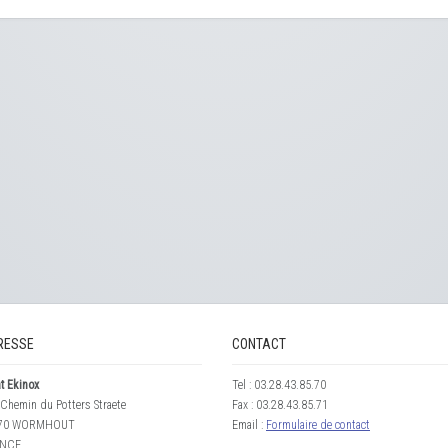
RESSE
CONTACT
t Ekinox
Tel : 03.28.43.85.70
Chemin du Potters Straete
Fax : 03.28.43.85.71
70 WORMHOUT
Email :
Formulaire de contact
NCE