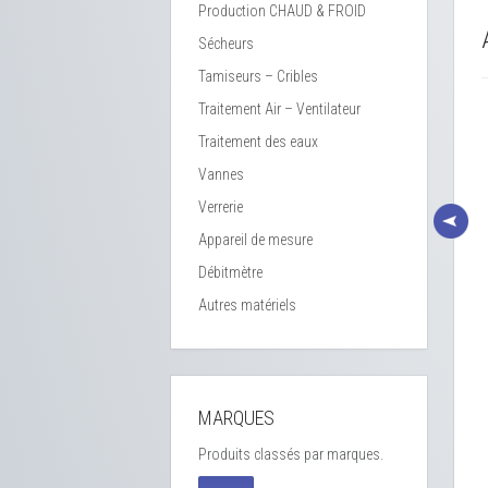
Production CHAUD & FROID
Sécheurs
Tamiseurs – Cribles
Traitement Air – Ventilateur
Traitement des eaux
Vannes
Verrerie
Appareil de mesure
Débitmètre
Autres matériels
uve inox agitée 463 litres
Cuve inox 25426 litres total
otal – Double enveloppe –
– Calorifuge- CSC – Inox
CSC
304L
MARQUES
Réf : BLE 012 / Stock : 1
Réf : BLE 009 / Stock : 2
Produits classés par marques.