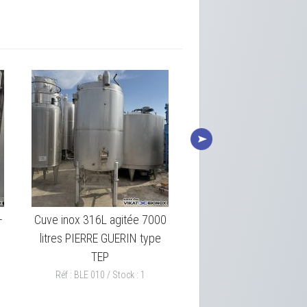
–
Cuve inox 316L agitée 7000
Cuve inox agitée 463 l
litres PIERRE GUERIN type
total – Double envelo
TEP
CSC
Réf : BLE 010 / Stock : 1
Réf : BLE 012 / Stock : 