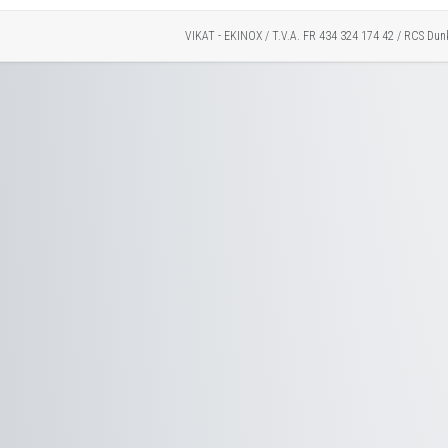
VIKAT - EKINOX / T.V.A. FR 434 324 174 42 / RCS Dun