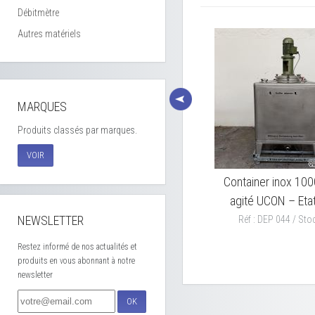
Débitmètre
Autres matériels
MARQUES
Produits classés par marques.
VOIR
es
Container inox 998 litres –
Container inox 1000
f
Agitation possible
agité UCON – Etat
NEWSLETTER
Réf : DEP 046 / Stock : 12
Réf : DEP 044 / Stoc
Restez informé de nos actualités et
produits en vous abonnant à notre
newsletter
OK