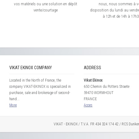
vos matériels ou une solution en dépôt
nous, nous sommes à v
vente/courtage
disposition du lundi au vendre
à 12h et de 14h à 17h
VIKAT EKINOX COMPANY
ADDRESS
Located in the North of France, the
Vikat Ekinox
company VIKAT-EKINOX is specialized in
650 Chemin du Potters Straete
purchase, sale and brokerage of second-
59470 WORMHOUT
hand...
FRANCE
More
Acces
VIKAT - EKINOX / T.V.A. FR 434 324 174 42 / RCS Dunke